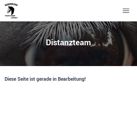
N
A
V
I
G
Distanzteam
A
T
I
O
N
U
Diese Seite ist gerade in Bearbeitung!
M
S
C
H
A
L
T
E
N