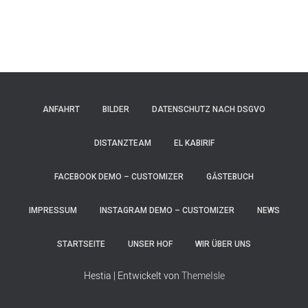
ANFAHRT
BILDER
DATENSCHUTZ NACH DSGVO
DISTANZTEAM
EL KABIRIF
FACEBOOK DEMO – CUSTOMIZER
GÄSTEBUCH
IMPRESSUM
INSTAGRAM DEMO – CUSTOMIZER
NEWS
STARTSEITE
UNSER HOF
WIR ÜBER UNS
Hestia | Entwickelt von
ThemeIsle