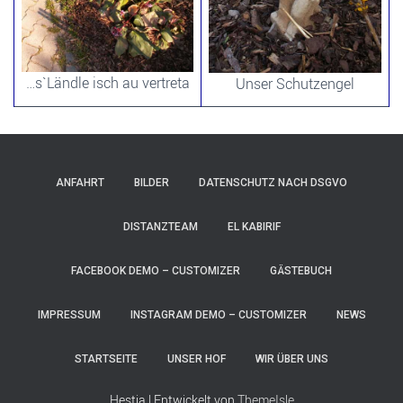
…s`Ländle isch au vertreta
Unser Schutzengel
ANFAHRT
BILDER
DATENSCHUTZ NACH DSGVO
DISTANZTEAM
EL KABIRIF
FACEBOOK DEMO – CUSTOMIZER
GÄSTEBUCH
IMPRESSUM
INSTAGRAM DEMO – CUSTOMIZER
NEWS
STARTSEITE
UNSER HOF
WIR ÜBER UNS
Hestia | Entwickelt von
ThemeIsle