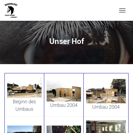
N
A
V
I
G
Unser Hof
A
T
I
O
N
U
M
S
C
H
A
Beginn des
Umbau 2004
L
Umbau 2004
Umbaus
T
E
N